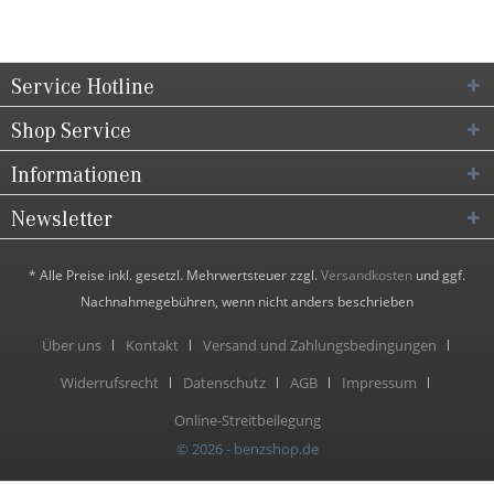
Service Hotline
Shop Service
Informationen
Newsletter
* Alle Preise inkl. gesetzl. Mehrwertsteuer zzgl.
Versandkosten
und ggf.
Nachnahmegebühren, wenn nicht anders beschrieben
Über uns
Kontakt
Versand und Zahlungsbedingungen
Widerrufsrecht
Datenschutz
AGB
Impressum
Online-Streitbeilegung
© 2026 - benzshop.de