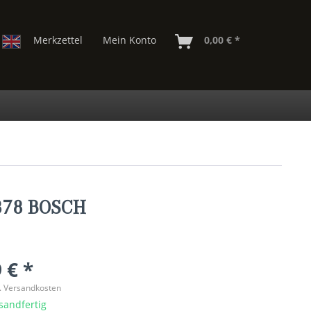
Merkzettel
Mein Konto
0,00 € *
5878 BOSCH
 € *
l. Versandkosten
sandfertig