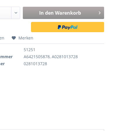
In den
Warenkorb
hen
Merken
51251
nummer
A6421505878, A0281013728
er
0281013728