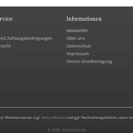
rvice
Informationen
Newsletter
und Zahlungsbedingungen
Über uns
recht
Datenschutz
Impressum
Online-Streitbeilegung
etzl. Mehrwertsteuer zzgl.
Versandkosten
und ggf. Nachnahmegebühren, wenn nic
© 2026 - benzshop.de