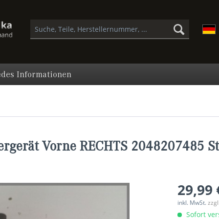
des Informationen
ergerät Vorne RECHTS 2048207485 St
29,99 
inkl. MwSt.
zzg
Sofort ver