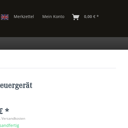
Merkzettel
Mein Konto
0,00 € *
euergerät
€ *
l. Versandkosten
sandfertig