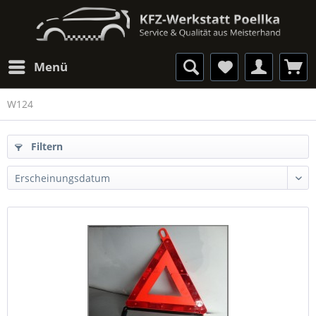
Menü
W124
Filtern