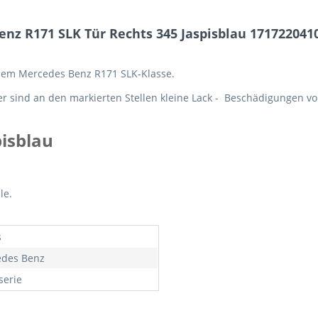
nz R171 SLK Tür Rechts 345 Jaspisblau 171722041
inem Mercedes Benz R171 SLK-Klasse.
r sind an den markierten Stellen kleine Lack - Beschädigungen vor
pisblau
le.
s
des Benz
serie