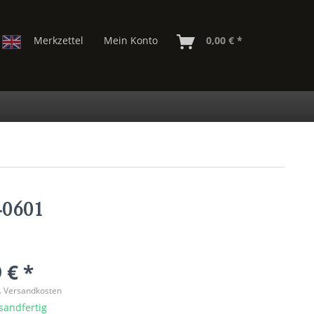
Merkzettel
Mein Konto
0,00 € *
40601
 € *
l. Versandkosten
sandfertig