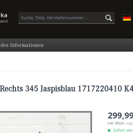
des Informationen
Rechts 345 Jaspisblau 1717220410 K
299,99
inkl. MwSt.
zzg
Sofort ver