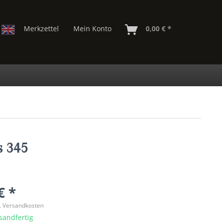
Merkzettel
Mein Konto
0,00 € *
s 345
€ *
l. Versandkosten
sandfertig