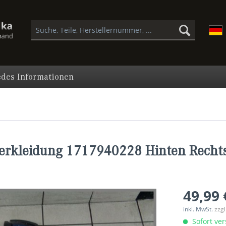
des Informationen
erkleidung 1717940228 Hinten Recht
49,99 
inkl. MwSt.
zzg
Sofort ver