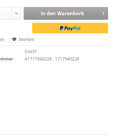
In den
Warenkorb
hen
Merken
53437
nummer
A1717940228 , 1717940228